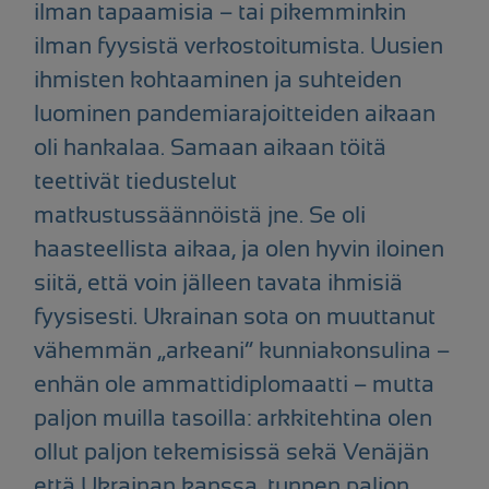
ilman tapaamisia – tai pikemminkin
ilman fyysistä verkostoitumista. Uusien
ihmisten kohtaaminen ja suhteiden
luominen pandemiarajoitteiden aikaan
oli hankalaa. Samaan aikaan töitä
teettivät tiedustelut
matkustussäännöistä jne. Se oli
haasteellista aikaa, ja olen hyvin iloinen
siitä, että voin jälleen tavata ihmisiä
fyysisesti. Ukrainan sota on muuttanut
vähemmän „arkeani“ kunniakonsulina –
enhän ole ammattidiplomaatti – mutta
paljon muilla tasoilla: arkkitehtina olen
ollut paljon tekemisissä sekä Venäjän
että Ukrainan kanssa, tunnen paljon