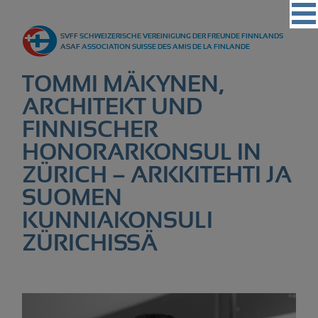
Vereinigung
SVFF
SCHWEIZERISCHE VEREINIGUNG DER FREUNDE FINNLANDS
Regionalgruppen
ASAF
ASSOCIATION SUISSE DES AMIS DE LA FINLANDE
Events
TOMMI MÄKYNEN,
Kultur
ARCHITEKT UND
FINNISCHER
Partner
HONORARKONSUL IN
Magazin
ZÜRICH – ARKKITEHTI JA
Kontakt
SUOMEN
KUNNIAKONSULI
ZÜRICHISSÄ