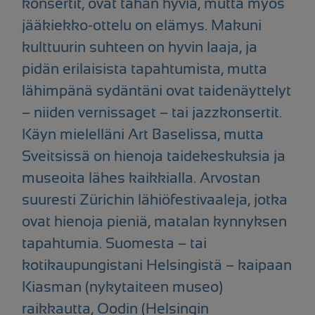
konsertit, ovat tähän hyviä, mutta myös
jääkiekko-ottelu on elämys. Makuni
kulttuurin suhteen on hyvin laaja, ja
pidän erilaisista tapahtumista, mutta
lähimpänä sydäntäni ovat taidenäyttelyt
– niiden vernissaget – tai jazzkonsertit.
Käyn mielelläni Art Baselissa, mutta
Sveitsissä on hienoja taidekeskuksia ja
museoita lähes kaikkialla. Arvostan
suuresti Zürichin lähiöfestivaaleja, jotka
ovat hienoja pieniä, matalan kynnyksen
tapahtumia. Suomesta – tai
kotikaupungistani Helsingistä – kaipaan
Kiasman (nykytaiteen museo)
raikkautta, Oodin (Helsingin