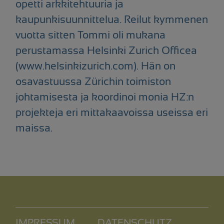
opetti arkkitehtuuria ja
kaupunkisuunnittelua. Reilut kymmenen
vuotta sitten Tommi oli mukana
perustamassa Helsinki Zurich Officea
(www.helsinkizurich.com). Hän on
osavastuussa Zürichin toimiston
johtamisesta ja koordinoi monia HZ:n
projekteja eri mittakaavoissa useissa eri
maissa.
IMPRESSUM
DATENSCHUTZ