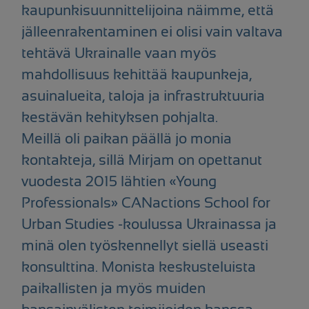
kaupunkisuunnittelijoina näimme, että
jälleenrakentaminen ei olisi vain valtava
tehtävä Ukrainalle vaan myös
mahdollisuus kehittää kaupunkeja,
asuinalueita, taloja ja infrastruktuuria
kestävän kehityksen pohjalta.
Meillä oli paikan päällä jo monia
kontakteja, sillä Mirjam on opettanut
vuodesta 2015 lähtien «Young
Professionals» CANactions School for
Urban Studies -koulussa Ukrainassa ja
minä olen työskennellyt siellä useasti
konsulttina. Monista keskusteluista
paikallisten ja myös muiden