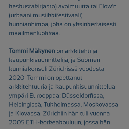
keskustakirjasto) avoimuutta tai Flow’n
(urbaani musiikkifestivaali)
kunnianhimoa, joka on yksinkertaisesti
maailmanluokkaa.
Tommi Mäkynen
on arkkitehti ja
kaupunkisuunnittelija, ja Suomen
kunniakonsuli Zürichissä vuodesta
2020. Tommi on opettanut
arkkitehtuuria ja kaupunkisuunnittelua
ympäri Eurooppaa: Düsseldorfissa,
Helsingissä, Tukholmassa, Moskovassa
ja Kiovassa. Zürichiin hän tuli vuonna
2005 ETH-korkeakouluun, jossa hän