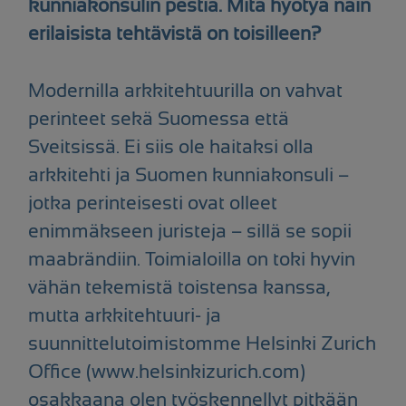
kunniakonsulin pestiä. Mitä hyötyä näin
erilaisista tehtävistä on toisilleen?
Modernilla arkkitehtuurilla on vahvat
perinteet sekä Suomessa että
Sveitsissä. Ei siis ole haitaksi olla
arkkitehti ja Suomen kunniakonsuli –
jotka perinteisesti ovat olleet
enimmäkseen juristeja – sillä se sopii
maabrändiin. Toimialoilla on toki hyvin
vähän tekemistä toistensa kanssa,
mutta arkkitehtuuri- ja
suunnittelutoimistomme Helsinki Zurich
Office (www.helsinkizurich.com)
osakkaana olen työskennellyt pitkään