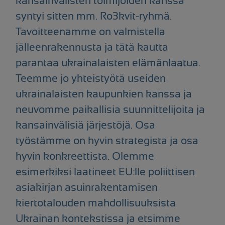
kansainvälisten toimijoiden kanssa
syntyi sitten mm. Ro3kvit-ryhmä.
Tavoitteenamme on valmistella
jälleenrakennusta ja tätä kautta
parantaa ukrainalaisten elämänlaatua.
Teemme jo yhteistyötä useiden
ukrainalaisten kaupunkien kanssa ja
neuvomme paikallisia suunnittelijoita ja
kansainvälisiä järjestöjä. Osa
työstämme on hyvin strategista ja osa
hyvin konkreettista. Olemme
esimerkiksi laatineet EU:lle poliittisen
asiakirjan asuinrakentamisen
kiertotalouden mahdollisuuksista
Ukrainan kontekstissa ja etsimme