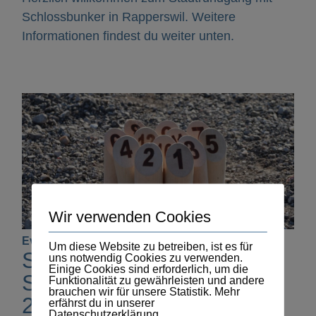
Schlossbunker in Rapperswil. Weitere
Informationen findest du weiter unten.
Wir verwenden Cookies
Event |
13. September 2026
Um diese Website zu betreiben, ist es für
SAVE THE DATE: Mölkky
uns notwendig Cookies zu verwenden.
Einige Cookies sind erforderlich, um die
Schweizermeisterschaft
Funktionalität zu gewährleisten und andere
brauchen wir für unsere Statistik. Mehr
2026
erfährst du in unserer
Datenschutzerklärung.