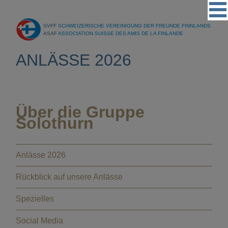
Vereinigung
SVFF
SCHWEIZERISCHE VEREINIGUNG DER FREUNDE FINNLANDS
Regionalgruppen
ASAF
ASSOCIATION SUISSE DES AMIS DE LA FINLANDE
Events
ANLÄSSE 2026
Kultur
Partner
Über die Gruppe
Magazin
Solothurn
Kontakt
Anlässe 2026
Rückblick auf unsere Anlässe
Spezielles
Social Media