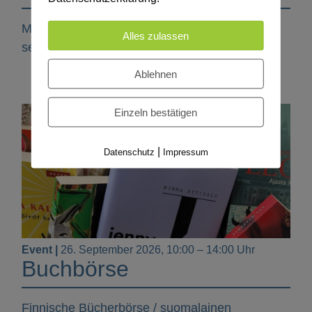
Mölkky Schweizermeisterschaft 2026 – Wir
Alles zulassen
sehen uns in Herblingen!
Ablehnen
Einzeln bestätigen
|
Datenschutz
Impressum
Event |
26. September 2026, 10:00 – 14:00 Uhr
Buchbörse
Finnische Bücherbörse / suomalainen