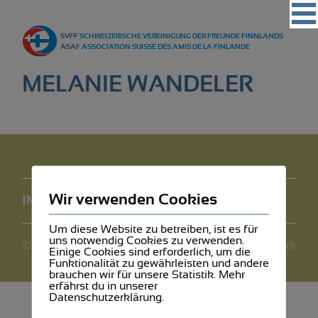
Vereinigung
SVFF
SCHWEIZERISCHE VEREINIGUNG DER FREUNDE FINNLANDS
Regionalgruppen
ASAF
ASSOCIATION SUISSE DES AMIS DE LA FINLANDE
Events
MELANIE WANDELER
Kultur
Partner
Magazin
Kontakt
Wir verwenden Cookies
IMPRESSUM
DATENSCHUTZ
Um diese Website zu betreiben, ist es für
uns notwendig Cookies zu verwenden.
©2026 SVFF
webdesign by mediawerk
Einige Cookies sind erforderlich, um die
Funktionalität zu gewährleisten und andere
brauchen wir für unsere Statistik. Mehr
erfährst du in unserer
Datenschutzerklärung.