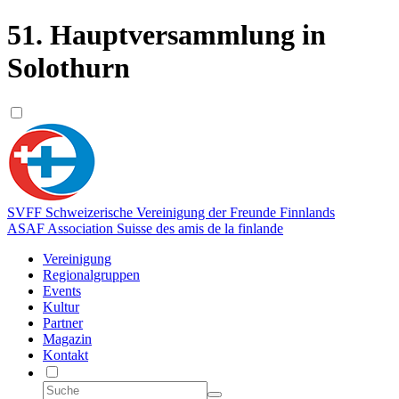
51. Hauptversammlung in
Solothurn
SVFF
Schweizerische Vereinigung der Freunde Finnlands
ASAF
Association Suisse des amis de la finlande
Vereinigung
Regionalgruppen
Events
Kultur
Partner
Magazin
Kontakt