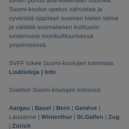
toinen puhuu äidinkielenään suomea.
Suomi-koulun opetus vahvistaa ja
syventää oppilaan suomen kielen taitoa
ja välittää suomalaisen kulttuurin
tuntemusta monikulttuurisessa
ympäristössä.
SVFF tukee Suomi-koulujen toimintaa.
Lisätietoja | Info
Sveitsin Suomi-koulujen kotisivut:
Aargau
|
Basel
|
Bern
|
Genéve
|
Lausanne |
Winterthur
|
St.Gallen
|
Zug
|
Zürich