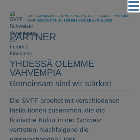
Vereinigung
SVFF
SCHWEIZERISCHE VEREINIGUNG DER FREUNDE FINNLANDS
Regionalgruppen
ASAF
ASSOCIATION SUISSE DES AMIS DE LA FINLANDE
Events
PARTNER
Kultur
Partner
YHDESSÄ OLEMME
Magazin
VAHVEMPIA
Kontakt
Gemeinsam sind wir stärker!
Die SVFF arbeitet mit verschiedenen
Institutionen zusammen, die die
finnische Kultur in der Schweiz
vertreten. Nachfolgend die
entsprechenden Links.