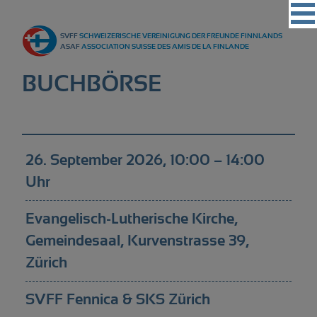
Vereinigung
SVFF
SCHWEIZERISCHE VEREINIGUNG DER FREUNDE FINNLANDS
Regionalgruppen
ASAF
ASSOCIATION SUISSE DES AMIS DE LA FINLANDE
Events
BUCHBÖRSE
Kultur
Partner
Magazin
26. September 2026, 10:00 – 14:00
Uhr
Kontakt
Evangelisch-Lutherische Kirche,
Gemeindesaal, Kurvenstrasse 39,
Zürich
SVFF Fennica & SKS Zürich