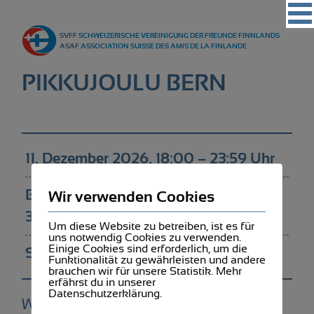
Vereinigung
SVFF
SCHWEIZERISCHE VEREINIGUNG DER FREUNDE FINNLANDS
Regionalgruppen
ASAF
ASSOCIATION SUISSE DES AMIS DE LA FINLANDE
Events
PIKKUJOULU BERN
Kultur
Partner
Magazin
11. Dezember 2026, 18:00 – 23:59 Uhr
Kontakt
Bewegung Plus Bern, Pavillonweg 13,
Wir verwenden Cookies
3012 Bern
Um diese Website zu betreiben, ist es für
uns notwendig Cookies zu verwenden.
Einige Cookies sind erforderlich, um die
SVFF Bern
Funktionalität zu gewährleisten und andere
brauchen wir für unsere Statistik. Mehr
erfährst du in unserer
Datenschutzerklärung.
Weitere Infos folgen!