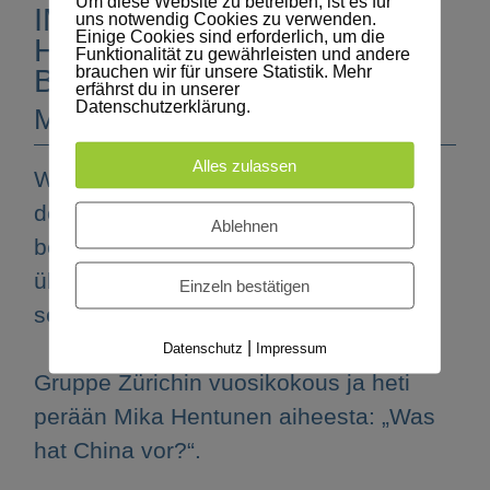
Um diese Website zu betreiben, ist es für
IM ANSCHLUSS DER
uns notwendig Cookies zu verwenden.
Einige Cookies sind erforderlich, um die
HAUPTVERSAMMLUNG
Funktionalität zu gewährleisten und andere
brauchen wir für unsere Statistik. Mehr
BEGRÜSSEN WIR...
erfährst du in unserer
Datenschutzerklärung.
Mika Hentunen
Alles zulassen
Wir freuen uns, Mika Hentunen nach
der Hauptversammlung bei uns
Ablehnen
begrüssen zu dürfen. Er erzählt uns
über „Was hat China vor?“ und von
Einzeln bestätigen
seinen Erlebnissen.
|
Datenschutz
Impressum
Gruppe Zürichin vuosikokous ja heti
perään Mika Hentunen aiheesta: „Was
hat China vor?“.