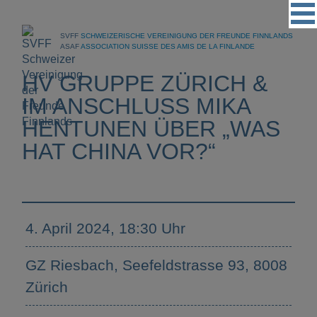
Vereinigung
SVFF
SCHWEIZERISCHE VEREINIGUNG DER FREUNDE FINNLANDS
Regionalgruppen
ASAF
ASSOCIATION SUISSE DES AMIS DE LA FINLANDE
Events
HV GRUPPE ZÜRICH &
Kultur
IM ANSCHLUSS MIKA
HENTUNEN ÜBER „WAS
Partner
HAT CHINA VOR?“
Magazin
Kontakt
4. April 2024, 18:30 Uhr
GZ Riesbach, Seefeldstrasse 93, 8008
Zürich