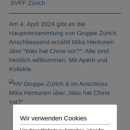
SVFF Zürich
Am 4. April 2024 gibt es die
Hauptversammlung von Gruppe Zürich.
Anschliessend erzählt Mika Hentunen
über "Was hat China vor?". Alle sind
herzlich willkommen. Mit Apèro und
Kollekte.
Wir verwenden Cookies