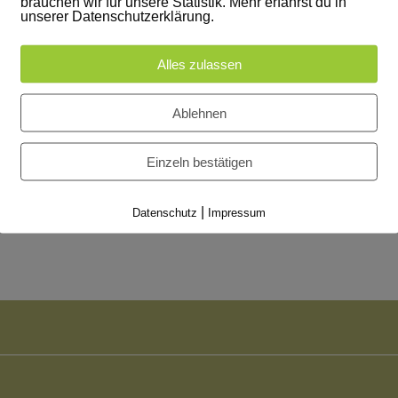
brauchen wir für unsere Statistik. Mehr erfährst du in
unserer Datenschutzerklärung.
Alles zulassen
Ablehnen
 Dies darf auch im
Einzeln bestätigen
mationen folgen
|
Datenschutz
Impressum