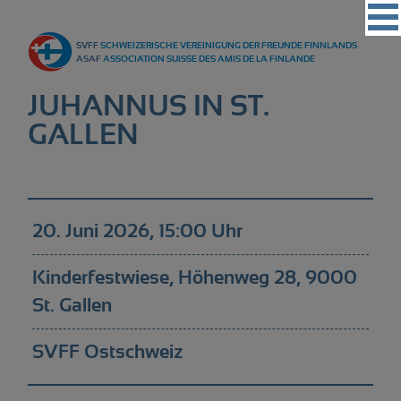
Vereinigung
SVFF
SCHWEIZERISCHE VEREINIGUNG DER FREUNDE FINNLANDS
Regionalgruppen
ASAF
ASSOCIATION SUISSE DES AMIS DE LA FINLANDE
Events
JUHANNUS IN ST.
Kultur
GALLEN
Partner
Magazin
20. Juni 2026, 15:00 Uhr
Kontakt
Kinderfestwiese, Höhenweg 28, 9000
St. Gallen
SVFF Ostschweiz