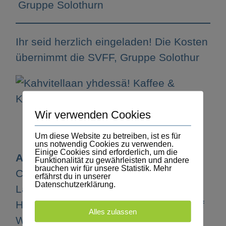
Gruppe Solothurn
Ihr seid herzlich eingeladen! Die Kosten
übernimmt die SVFF, Gruppe Solothur
Wir verwenden Cookies
Um diese Website zu betreiben, ist es für
uns notwendig Cookies zu verwenden.
Einige Cookies sind erforderlich, um die
Achtung, neuer Ort:
Funktionalität zu gewährleisten und andere
brauchen wir für unsere Statistik. Mehr
Cafébar Barock Solothurn,
erfährst du in unserer
Datenschutzerklärung.
Landhausquai 5, am ‘Aaremürli’Vom
Hauptbahnhof ca.10 min, vom Bahnhof
Alles zulassen
West ca. 5 min Fussmarsch