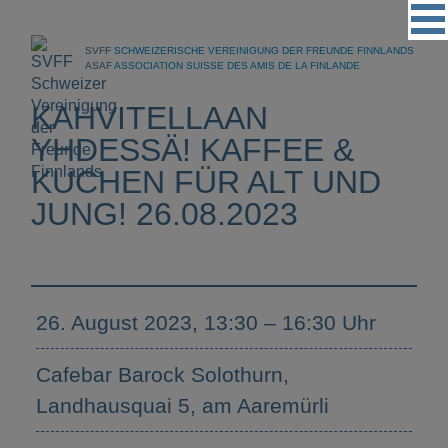
Vereinigung
SVFF
SCHWEIZERISCHE VEREINIGUNG DER FREUNDE FINNLANDS
Regionalgruppen
ASAF
ASSOCIATION SUISSE DES AMIS DE LA FINLANDE
Events
KAHVITELLAAN
Kultur
YHDESSÄ! KAFFEE &
KUCHEN FÜR ALT UND
Partner
JUNG! 26.08.2023
Magazin
Kontakt
26. August 2023, 13:30 – 16:30 Uhr
Cafebar Barock Solothurn,
Landhausquai 5, am Aaremürli