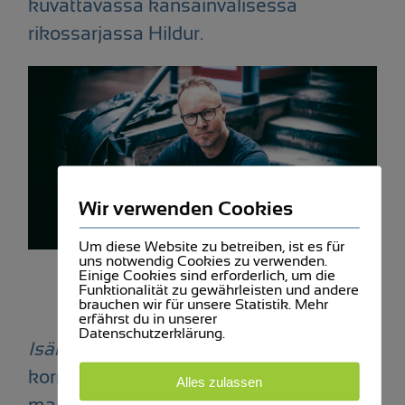
kuvattavassa kansainvälisessä
rikossarjassa Hildur.
Wir verwenden Cookies
Um diese Website zu betreiben, ist es für
uns notwendig Cookies zu verwenden.
Einige Cookies sind erforderlich, um die
Funktionalität zu gewährleisten und andere
brauchen wir für unsere Statistik. Mehr
erfährst du in unserer
Datenschutzerklärung.
Isänsä tytär
aloittaa maalittamisen,
korruption ja rikollisuuden julmassa
Alles zulassen