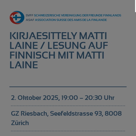
Vereinigung
SVFF
SCHWEIZERISCHE VEREINIGUNG DER FREUNDE FINNLANDS
Regionalgruppen
ASAF
ASSOCIATION SUISSE DES AMIS DE LA FINLANDE
Events
KIRJAESITTELY MATTI
Kultur
LAINE / LESUNG AUF
FINNISCH MIT MATTI
Partner
LAINE
Magazin
Kontakt
2. Oktober 2025, 19:00 – 20:30 Uhr
GZ Riesbach, Seefeldstrasse 93, 8008
Zürich