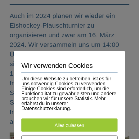
Auch im 2024 planen wir wieder ein
Eishockey-Plauschturnier zu
organisieren und zwar am 16. März
2024. Wir versammeln uns um 14:00
Uhr bei der Eishalle in Sursee. Es wird
sich umgezogen und Spielstart ist um
Wir verwenden Cookies
15:15 Uhr. Im Anschluss des Spiels
Um diese Website zu betreiben, ist es für
freuen wir uns wieder auf einen
uns notwendig Cookies zu verwenden.
Einige Cookies sind erforderlich, um die
Spaghetti-Plausch, wo wir die
Funktionalität zu gewährleisten und andere
brauchen wir für unsere Statistik. Mehr
Spielerlebnisse feiern können. Weitere
erfährst du in unserer
Datenschutzerklärung.
Informationen findet ihr in der
angehängten Anmeldung weiter unten.
Alles zulassen