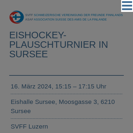
Vereinigung
SVFF
SCHWEIZERISCHE VEREINIGUNG DER FREUNDE FINNLANDS
Regionalgruppen
ASAF
ASSOCIATION SUISSE DES AMIS DE LA FINLANDE
Events
EISHOCKEY-
Kultur
PLAUSCHTURNIER IN
SURSEE
Partner
Magazin
Kontakt
16. März 2024, 15:15 – 17:15 Uhr
Eishalle Sursee, Moosgasse 3, 6210
Sursee
SVFF Luzern