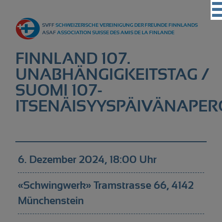
Vereinigung
SVFF
SCHWEIZERISCHE VEREINIGUNG DER FREUNDE FINNLANDS
Regionalgruppen
ASAF
ASSOCIATION SUISSE DES AMIS DE LA FINLANDE
Events
FINNLAND 107.
Kultur
UNABHÄNGIGKEITSTAG /
SUOMI 107-
Partner
ITSENÄISYYSPÄIVÄNAPER
Magazin
Kontakt
6. Dezember 2024, 18:00 Uhr
«Schwingwerk» Tramstrasse 66, 4142
Münchenstein