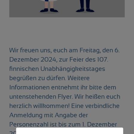
Wir freuen uns, euch am Freitag, den 6.
Dezember 2024, zur Feier des 107.
finnischen Unabhängigkeitstages
begrüßen zu dürfen. Weitere
Informationen entnehmt ihr bitte dem
untenstehenden Flyer. Wir heißen euch
herzlich willkommen! Eine verbindliche
Anmeldung mit Angabe der
Personenzahl ist bis zum 1. Dezember
2024 per E-Mail an