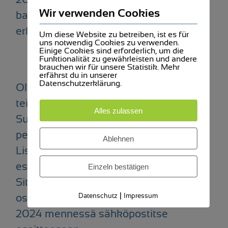
Wir verwenden Cookies
baselsvffevents@gmail.com
erforderlich.
Um diese Website zu betreiben, ist es für
uns notwendig Cookies zu verwenden.
Einige Cookies sind erforderlich, um die
Funktionalität zu gewährleisten und andere
brauchen wir für unsere Statistik. Mehr
erfährst du in unserer
Datenschutzerklärung.
Olemme iloisia saadessamme toivottaa
teidät tervetulleiksi juhlistamaan
Alles zulassen
Suomen 107. itsenäisyyspäivää
perjantaina 6. joulukuuta 2024.
Ablehnen
Lisätietoja löydätte alla olevasta
esitteestä. Lämpimästi tervetuloa!
Einzeln bestätigen
Sitovat ilmoittautumiset
|
Datenschutz
Impressum
osallistujamäärän kanssa 1. joulukuuta
2024 mennessä sähköpostitse