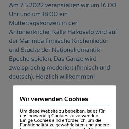
Am 7.5.2022 veranstalten wir um 16.00
Uhr und um 18:00 ein
Muttertagskonzert in der
Antonierkirche. Kalle Hakosalo wird auf
der Marimba finnische Kirchenlieder
und Stücke der Nationalromantik-
Epoche spielen. Das Ganze wird
zweisprachig moderiert (finnisch und
deutsch). Herzlich willkommen!
Wir verwenden Cookies
Um diese Website zu betreiben, ist es für
uns notwendig Cookies zu verwenden.
Einige Cookies sind erforderlich, um die
Funktionalität zu gewährleisten und andere