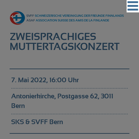
Vereinigung
SVFF
SCHWEIZERISCHE VEREINIGUNG DER FREUNDE FINNLANDS
Regionalgruppen
ASAF
ASSOCIATION SUISSE DES AMIS DE LA FINLANDE
Events
ZWEISPRACHIGES
Kultur
MUTTERTAGSKONZERT
Partner
Magazin
7. Mai 2022, 16:00 Uhr
Kontakt
Antonierkirche, Postgasse 62, 3011
Bern
SKS & SVFF Bern