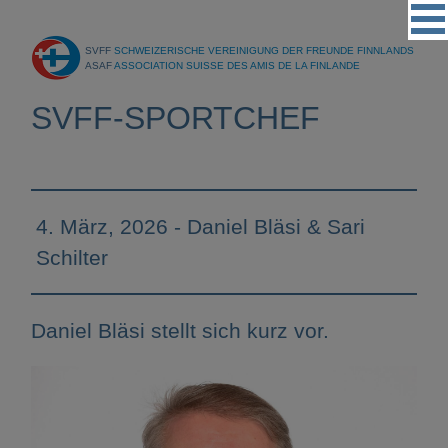
Vereinigung
SVFF
SCHWEIZERISCHE VEREINIGUNG DER FREUNDE FINNLANDS
Regionalgruppen
ASAF
ASSOCIATION SUISSE DES AMIS DE LA FINLANDE
Events
SVFF-SPORTCHEF
Kultur
Partner
Magazin
4. März, 2026 - Daniel Bläsi & Sari
Schilter
Kontakt
Daniel Bläsi stellt sich kurz vor.