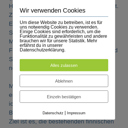
Hobby, sondern als Teil meiner Identität.
Wir verwenden Cookies
Zu sehen, wie Pesäpallo, Mölkky,
Um diese Website zu betreiben, ist es für
Eishockey und viele andere finnische
uns notwendig Cookies zu verwenden.
Einige Cookies sind erforderlich, um die
Sportarten in der Schweiz immer mehr
Funktionalität zu gewährleisten und andere
Menschen begeistern – Finninnen und
brauchen wir für unsere Statistik. Mehr
erfährst du in unserer
Finnen ebenso wie Schweizerinnen und
Datenschutzerklärung.
Schweizer – erfüllt mich mit Stolz und
Alles zulassen
neuer Energie.
Ablehnen
Mit meiner neuen Aufgabe im
erweiterten Vorstand der SVFF möchte
Einzeln bestätigen
ich genau dort ansetzen: bei der
Begeisterung, die wir alle teilen. Mein
|
Datenschutz
Impressum
Ziel ist es, die bestehenden finnischen