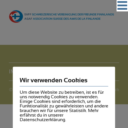
Vereinigung
SVFF
SCHWEIZERISCHE VEREINIGUNG DER FREUNDE FINNLANDS
Regionalgruppen
ASAF
ASSOCIATION SUISSE DES AMIS DE LA FINLANDE
Events
Kultur
Partner
Magazin
IMPRESSUM
DATENSCHUTZ
Kontakt
Wir verwenden Cookies
©2026 SVFF
webdesign by mediawerk
Um diese Website zu betreiben, ist es für
uns notwendig Cookies zu verwenden.
Einige Cookies sind erforderlich, um die
Funktionalität zu gewährleisten und andere
brauchen wir für unsere Statistik. Mehr
erfährst du in unserer
Datenschutzerklärung.