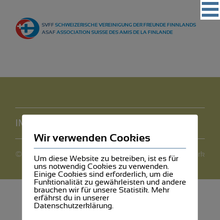
Vereinigung
SVFF
SCHWEIZERISCHE VEREINIGUNG DER FREUNDE FINNLANDS
Regionalgruppen
ASAF
ASSOCIATION SUISSE DES AMIS DE LA FINLANDE
Events
Kultur
Partner
Magazin
IMPRESSUM
DATENSCHUTZ
Kontakt
Wir verwenden Cookies
©2026 SVFF
webdesign by mediawerk
Um diese Website zu betreiben, ist es für
uns notwendig Cookies zu verwenden.
Einige Cookies sind erforderlich, um die
Funktionalität zu gewährleisten und andere
brauchen wir für unsere Statistik. Mehr
erfährst du in unserer
Datenschutzerklärung.