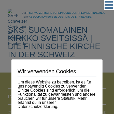
Vereinigung
SVFF
SCHWEIZERISCHE VEREINIGUNG DER FREUNDE FINNLANDS
Regionalgruppen
ASAF
ASSOCIATION SUISSE DES AMIS DE LA FINLANDE
Events
SKS, SUOMALAINEN
Kultur
KIRKKO SVEITSISSÄ |
DIE FINNISCHE KIRCHE
Partner
IN DER SCHWEIZ
Magazin
Kontakt
Wir verwenden Cookies
Um diese Website zu betreiben, ist es für
uns notwendig Cookies zu verwenden.
Einige Cookies sind erforderlich, um die
Funktionalität zu gewährleisten und andere
IMPRESSUM
DATENSCHUTZ
brauchen wir für unsere Statistik. Mehr
erfährst du in unserer
Datenschutzerklärung.
©2026 SVFF
webdesign by mediawerk