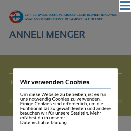
Vereinigung
SVFF
SCHWEIZERISCHE VEREINIGUNG DER FREUNDE FINNLANDS
Regionalgruppen
ASAF
ASSOCIATION SUISSE DES AMIS DE LA FINLANDE
Events
ANNELI MENGER
Kultur
Partner
Magazin
Kontakt
Wir verwenden Cookies
IMPRESSUM
DATENSCHUTZ
Um diese Website zu betreiben, ist es für
uns notwendig Cookies zu verwenden.
©2026 SVFF
webdesign by mediawerk
Einige Cookies sind erforderlich, um die
Funktionalität zu gewährleisten und andere
brauchen wir für unsere Statistik. Mehr
erfährst du in unserer
Datenschutzerklärung.