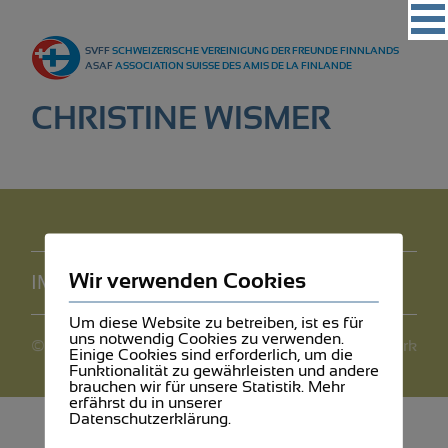
Vereinigung
SVFF
SCHWEIZERISCHE VEREINIGUNG DER FREUNDE FINNLANDS
Regionalgruppen
ASAF
ASSOCIATION SUISSE DES AMIS DE LA FINLANDE
Events
CHRISTINE WISMER
Kultur
Partner
Magazin
Kontakt
Wir verwenden Cookies
IMPRESSUM
DATENSCHUTZ
Um diese Website zu betreiben, ist es für
uns notwendig Cookies zu verwenden.
©2026 SVFF
webdesign by mediawerk
Einige Cookies sind erforderlich, um die
Funktionalität zu gewährleisten und andere
brauchen wir für unsere Statistik. Mehr
erfährst du in unserer
Datenschutzerklärung.