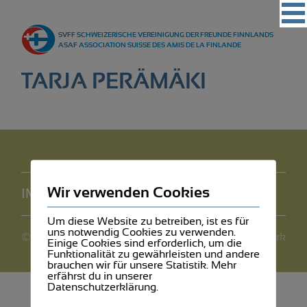
Vereinigung
SVFF
SCHWEIZERISCHE VEREINIGUNG DER FREUNDE FINNLANDS
Regionalgruppen
ASAF
ASSOCIATION SUISSE DES AMIS DE LA FINLANDE
Events
TARJA PERÄMÄKI
Kultur
Partner
Magazin
Kontakt
Wir verwenden Cookies
IMPRESSUM
DATENSCHUTZ
Um diese Website zu betreiben, ist es für
uns notwendig Cookies zu verwenden.
©2026 SVFF
webdesign by mediawerk
Einige Cookies sind erforderlich, um die
Funktionalität zu gewährleisten und andere
brauchen wir für unsere Statistik. Mehr
erfährst du in unserer
Datenschutzerklärung.