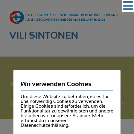
Vereinigung
SVFF
SCHWEIZERISCHE VEREINIGUNG DER FREUNDE FINNLANDS
Regionalgruppen
ASAF
ASSOCIATION SUISSE DES AMIS DE LA FINLANDE
Events
VILI SINTONEN
Kultur
Partner
Magazin
Kontakt
Wir verwenden Cookies
IMPRESSUM
DATENSCHUTZ
Um diese Website zu betreiben, ist es für
uns notwendig Cookies zu verwenden.
©2026 SVFF
webdesign by mediawerk
Einige Cookies sind erforderlich, um die
Funktionalität zu gewährleisten und andere
brauchen wir für unsere Statistik. Mehr
erfährst du in unserer
Datenschutzerklärung.