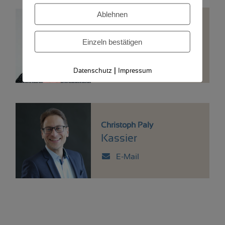
Ablehnen
Eija Kenttälä-Yliranta
Beisitzerin
Einzeln bestätigen
E-Mail
|
Datenschutz
Impressum
Christoph Paly
Kassier
E-Mail