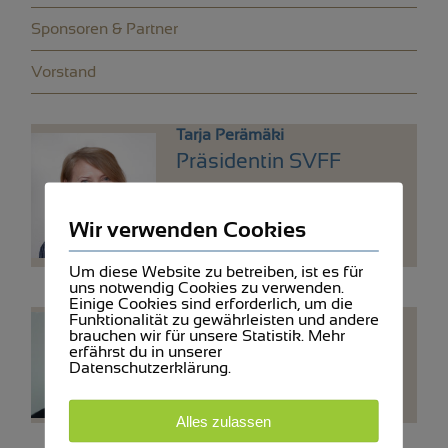
Sponsoren & Partner
Vorstand
Tarja Perämäki
Präsidentin SVFF
Ostschweiz
Wir verwenden Cookies
E-Mail
076 483 90 31
Um diese Website zu betreiben, ist es für
uns notwendig Cookies zu verwenden.
Einige Cookies sind erforderlich, um die
Ruedi Bischoff
Funktionalität zu gewährleisten und andere
brauchen wir für unsere Statistik. Mehr
Co-Vizepräsident Gruppe
erfährst du in unserer
Datenschutzerklärung.
Ostschweiz
E-Mail
Alles zulassen