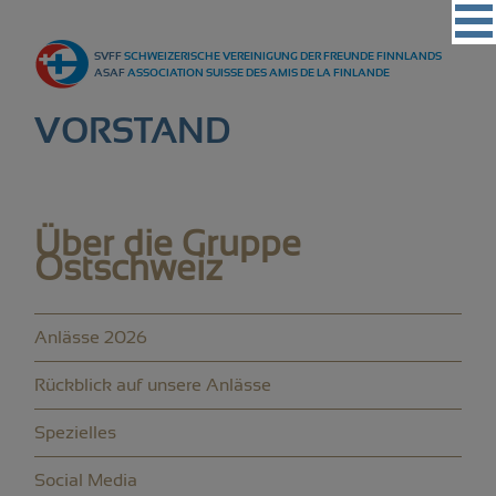
Vereinigung
SVFF
SCHWEIZERISCHE VEREINIGUNG DER FREUNDE FINNLANDS
Regionalgruppen
ASAF
ASSOCIATION SUISSE DES AMIS DE LA FINLANDE
Events
VORSTAND
Kultur
Partner
Über die Gruppe
Magazin
Ostschweiz
Kontakt
Anlässe 2026
Rückblick auf unsere Anlässe
Spezielles
Social Media