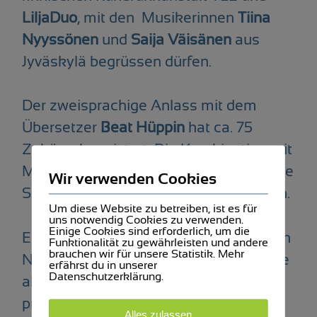
LiljaDuo
, mit den Musikerinnen
Tiina
Nyyssönen
und
Saija Väisänen
aus
Jyväskylä begrüssen dürfen.
Der zweisprachige Anlass mit dem
Übersetzer
Beat Hüppin
hat ca. 75
Zuhörer begeistert. Die Kombination mit
Musik und Erzählungen über die heutige
Wir verwenden Cookies
Situation in Finnland war sehr gelungen.
Um diese Website zu betreiben, ist es für
uns notwendig Cookies zu verwenden.
Einige Cookies sind erforderlich, um die
Es gab intensive Diskussionen über den
Funktionalität zu gewährleisten und andere
brauchen wir für unsere Statistik. Mehr
NATO-Beitritt. LiljaDuo hat sowohl neue
erfährst du in unserer
Datenschutzerklärung.
als auch alte finnische Lieder
präsentiert, und auch zum Tanzen
Alles zulassen