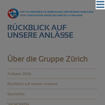
Vereinigung
SVFF
SCHWEIZERISCHE VEREINIGUNG DER FREUNDE FINNLANDS
Regionalgruppen
ASAF
ASSOCIATION SUISSE DES AMIS DE LA FINLANDE
Events
RÜCKBLICK AUF
Kultur
UNSERE ANLÄSSE
Partner
Magazin
Über die Gruppe Zürich
Kontakt
Anlässe 2026
Rückblick auf unsere Anlässe
Spezielles
Social Media