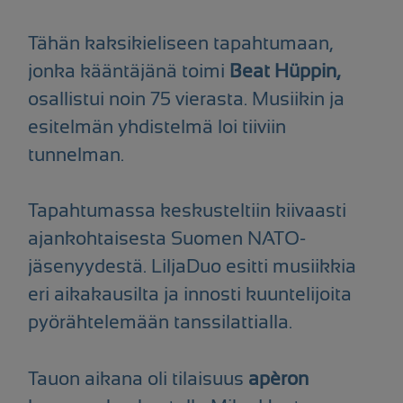
Tähän kaksikieliseen tapahtumaan,
jonka kääntäjänä toimi
Beat Hüppin,
osallistui noin 75 vierasta. Musiikin ja
esitelmän yhdistelmä loi tiiviin
tunnelman.
Tapahtumassa keskusteltiin kiivaasti
ajankohtaisesta Suomen NATO-
jäsenyydestä. LiljaDuo esitti musiikkia
eri aikakausilta ja innosti kuuntelijoita
pyörähtelemään tanssilattialla.
Tauon aikana oli tilaisuus
apèron